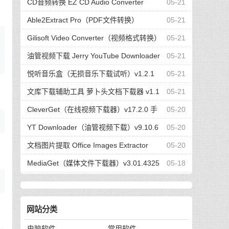
高
CD音频转换 EZ CD Audio Converter
05-21
v12.0.0.1 绿色免装版
Able2Extract Pro（PDF文件转换）
05-21
v20.0.2.0 绿色免装版
Gilisoft Video Converter（视频格式转换）
05-21
v12.9.0 中文注册版
油管视频下载 Jerry YouTube Downloader
05-21
v8.3.1 去广告绿色版
悦听音乐盒（无损音乐下载试听）v1.2.1
05-21
绿色免装版
文库下载辅助工具 萝卜头文档下载器 v1.1
05-21
绿色单文件版
CleverGet（在线视频下载器）v17.2.0 手
05-20
动解锁版
YT Downloader（油管视频下载）v9.10.6
05-20
绿色免装版
文档图片提取 Office Images Extractor
05-20
v1.0.0 单文件绿色版
MediaGet（媒体文件下载器）v3.01.4325
05-18
多语言绿色版
网站分类
电脑软件
常用软件