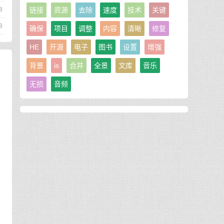
链接
资源
去除
速度
技术
关键
8
8
确保
项目
调整
内容
清晰
修复
HE
开源
电子
图书
设置
增强
背景
is
合并
全景
文库
音乐
无损
音频