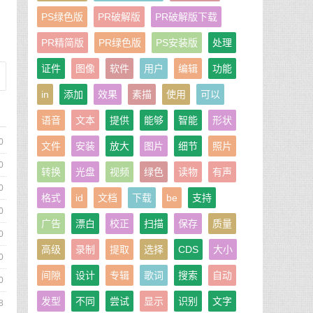
PS绿色版
PR破解版
PR破解版下载
PR精简版
PR绿色版
PS安装版
处理
证件
图像
软件
用户
编辑
功能
in
添加
效果
素描
使用
可以
语音
文本
提供
能够
智能
形状
0
文件
安装
放大
图片
细节
照片
0
转换
光盘
视频
绿色
读物
有声
0
格式
id
文档
下载
be
支持
0
广告
漂白
校正
扫描
保存
质量
0
高级
录制
提取
选择
CDS
大小
0
间隙
设计
专辑
歌词
搜索
自动
0
发型
不同
尝试
显示
识别
文字
8